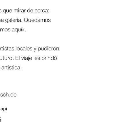
 que mirar de cerca:
una galería. Quedamos
amos aquí».
tistas locales y pudieron
turo. El viaje les brindó
artística.
isch.de
aap)
5