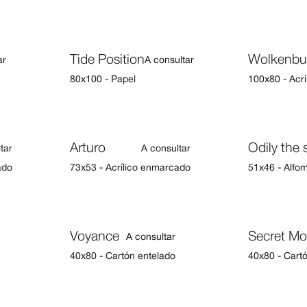
Tide Position
Wolkenbu
ar
A consultar
80x100 - Papel
100x80 - Acrí
Arturo
Odily the 
tar
A consultar
ado
73x53 - Acrílico enmarcado
51x46 - Alfo
Voyance
Secret M
€
A consultar
40x80 - Cartón entelado
40x80 - Cart