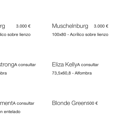
rg
Muschelnburg
3.000 €
3.000 €
lico sobre lienzo
100x80 - Acrílico sobre lienzo
strong
Eliza Kelly
A consultar
A consultar
mbra
73,5x60,8 - Alfombra
oment
Blonde Green
A consultar
500 €
ón entelado