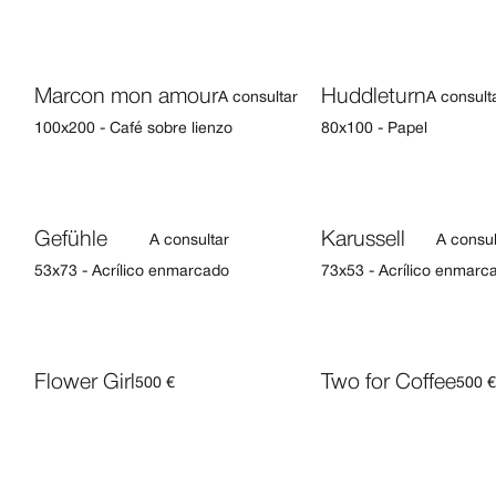
Marcon mon amour
Huddleturn
A consultar
A consult
100x200 - Café sobre lienzo
80x100 - Papel
Gefühle
Karussell
A consultar
A consul
53x73 - Acrílico enmarcado
73x53 - Acrílico enmarc
Flower Girl
Two for Coffee
500 €
500 